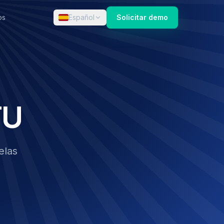
os
Español
Solicitar demo
TU
elas