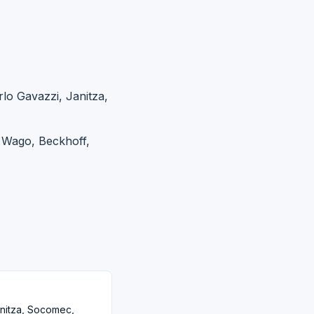
o Gavazzi, Janitza,
, Wago, Beckhoff,
anitza, Socomec,