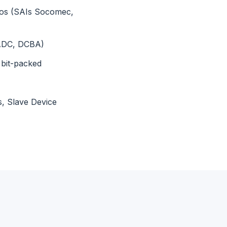
ijos (SAIs Socomec,
BADC, DCBA)
 bit-packed
s, Slave Device