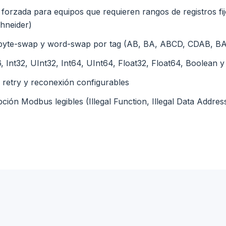
 forzada para equipos que requieren rangos de registros f
chneider)
 byte-swap y word-swap por tag (AB, BA, ABCD, CDAB, 
6, Int32, UInt32, Int64, UInt64, Float32, Float64, Boolean y
 retry y reconexión configurables
ión Modbus legibles (Illegal Function, Illegal Data Addres