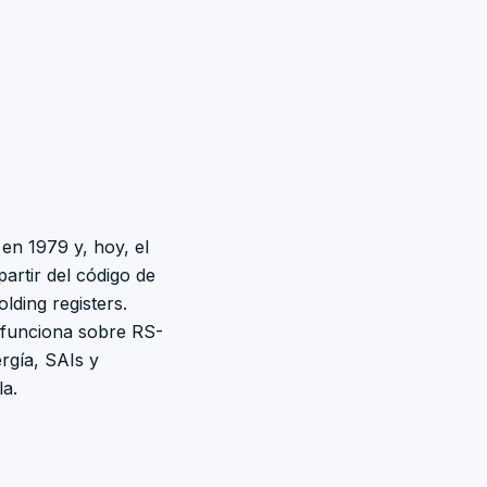
en 1979 y, hoy, el
artir del código de
olding registers.
funciona sobre RS-
rgía, SAIs y
a.