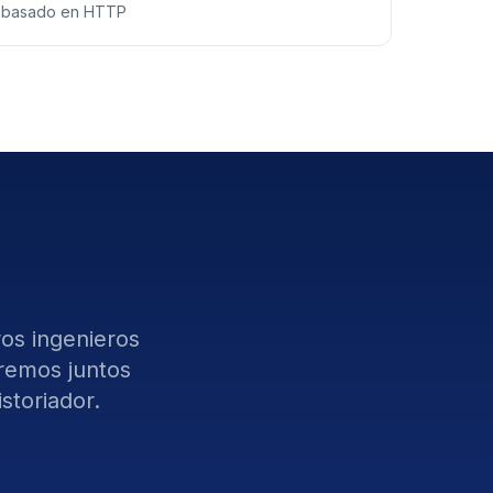
basado en HTTP
os ingenieros
remos juntos
storiador.