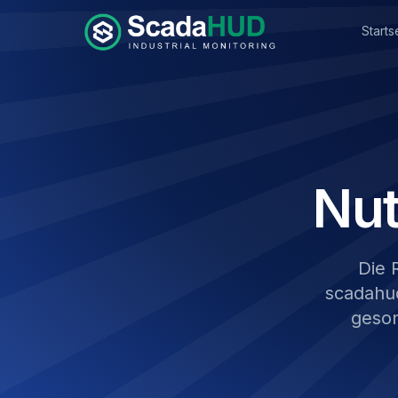
Starts
Nu
Die 
scadahu
geson