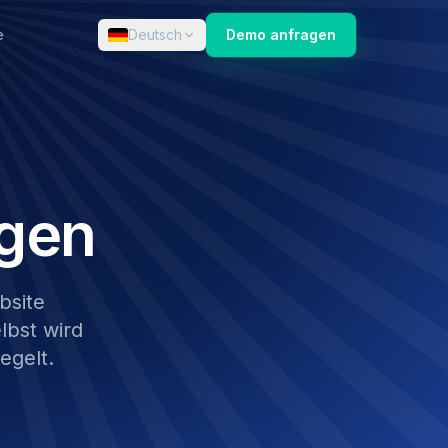
e
Deutsch
Demo anfragen
gen
bsite
bst wird
egelt.