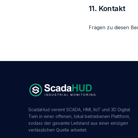
11. Kontakt
Fragen zu diesen B
ScadaHud vereint SCADA, HMI, IIoT und 3D Digital
Twin in einer offenen, lokal betriebenen Plattform,
sodass der gesamte Leitstand aus einer einzigen
verlässlichen Quelle arbeitet.