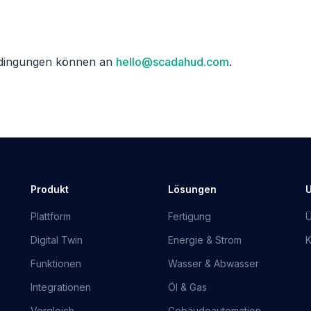
edingungen können an
hello@scadahud.com
.
Produkt
Lösungen
Plattform
Fertigung
Ü
Digital Twin
Energie & Strom
K
Funktionen
Wasser & Abwasser
Integrationen
Öl & Gas
Vergleich
Gebäudeautomation