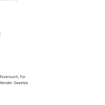
:
ffsversuch, für
eltender Gesetze