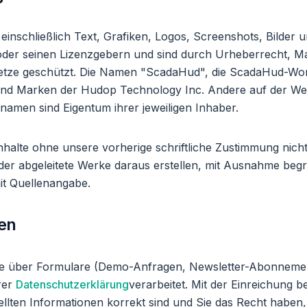
 einschließlich Text, Grafiken, Logos, Screenshots, Bilder 
er seinen Lizenzgebern und sind durch Urheberrecht, M
setze geschützt. Die Namen "ScadaHud", die ScadaHud-Wo
nd Marken der Hudop Technology Inc. Andere auf der We
amen sind Eigentum ihrer jeweiligen Inhaber.
nhalte ohne unsere vorherige schriftliche Zustimmung nich
der abgeleitete Werke daraus erstellen, mit Ausnahme begr
it Quellenangabe.
gen
Sie über Formulare (Demo-Anfragen, Newsletter-Abonnemen
rer
Datenschutzerklärung
verarbeitet. Mit der Einreichung be
llten Informationen korrekt sind und Sie das Recht haben, s